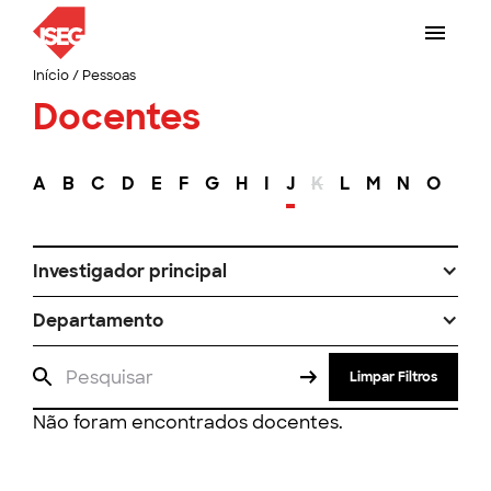
Início
/
Pessoas
Docentes
A
B
C
D
E
F
G
H
I
J
K
L
M
N
O
P
Investigador principal
Departamento
Limpar Filtros
Não foram encontrados docentes.