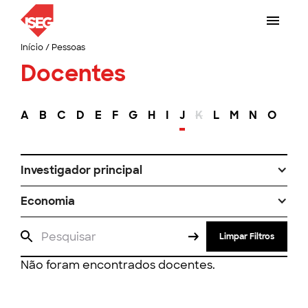
Início
/
Pessoas
Docentes
A
B
C
D
E
F
G
H
I
J
K
L
M
N
O
P
Investigador principal
Economia
Limpar Filtros
Não foram encontrados docentes.