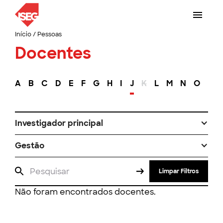
Início
/
Pessoas
Docentes
A
B
C
D
E
F
G
H
I
J
K
L
M
N
O
P
Investigador principal
Gestão
Limpar Filtros
Não foram encontrados docentes.