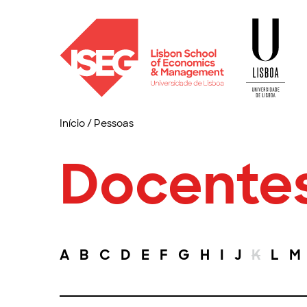
Início
/
Pessoas
Docente
A
B
C
D
E
F
G
H
I
J
K
L
M