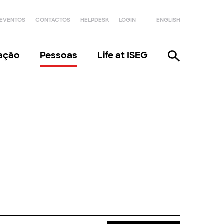
EVENTOS
CONTACTOS
HELPDESK
LOGIN
ENGLISH
gação
Pessoas
Life at ISEG