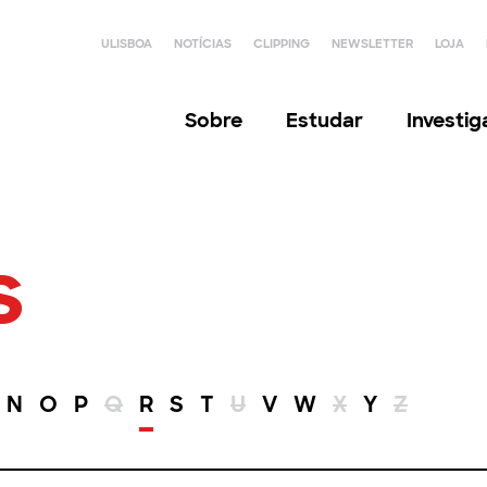
ULISBOA
NOTÍCIAS
CLIPPING
NEWSLETTER
LOJA
Sobre
Estudar
Investi
s
N
O
P
Q
R
S
T
U
V
W
X
Y
Z