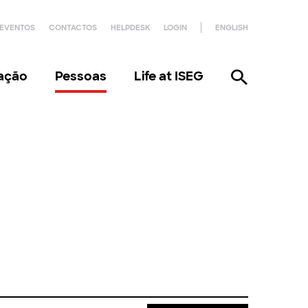
EVENTOS
CONTACTOS
HELPDESK
LOGIN
ENGLISH
gação
Pessoas
Life at ISEG