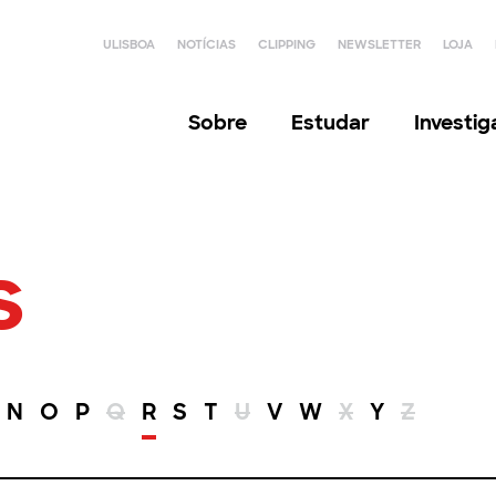
ULISBOA
NOTÍCIAS
CLIPPING
NEWSLETTER
LOJA
Sobre
Estudar
Investi
s
N
O
P
Q
R
S
T
U
V
W
X
Y
Z