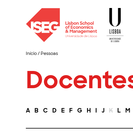
Início
/
Pessoas
Docente
A
B
C
D
E
F
G
H
I
J
K
L
M