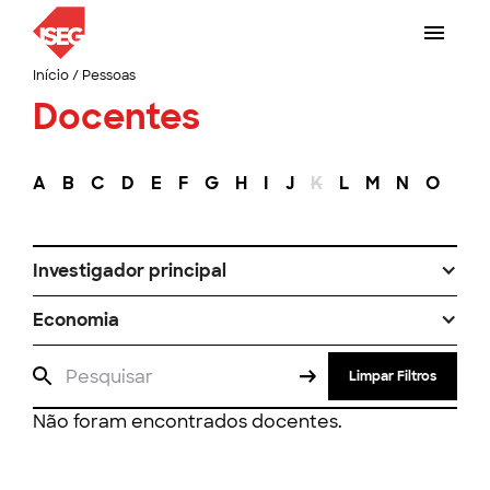
Início
/
Pessoas
Docentes
A
B
C
D
E
F
G
H
I
J
K
L
M
N
O
P
Investigador principal
Economia
Limpar Filtros
Não foram encontrados docentes.