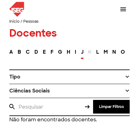
Início
/
Pessoas
Docentes
A
B
C
D
E
F
G
H
I
J
K
L
M
N
O
P
Tipo
Ciências Sociais
Limpar Filtros
Não foram encontrados docentes.