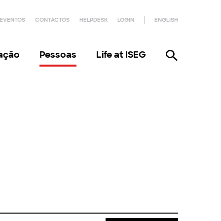
EVENTOS
CONTACTOS
HELPDESK
LOGIN
ENGLISH
gação
Pessoas
Life at ISEG