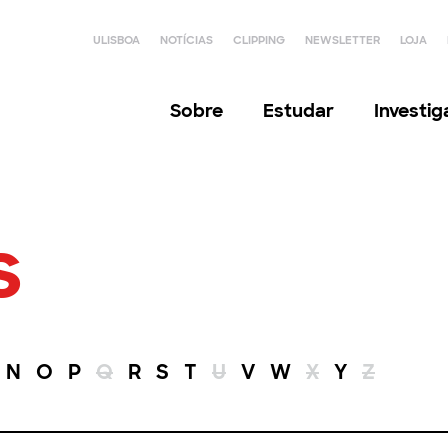
ULISBOA
NOTÍCIAS
CLIPPING
NEWSLETTER
LOJA
Sobre
Estudar
Investi
s
N
O
P
Q
R
S
T
U
V
W
X
Y
Z