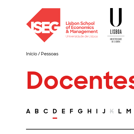
Início
/
Pessoas
Docente
A
B
C
D
E
F
G
H
I
J
K
L
M