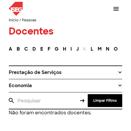
Início
/
Pessoas
Docentes
A
B
C
D
E
F
G
H
I
J
K
L
M
N
O
P
Prestação de Serviços
Economia
Limpar Filtros
Não foram encontrados docentes.