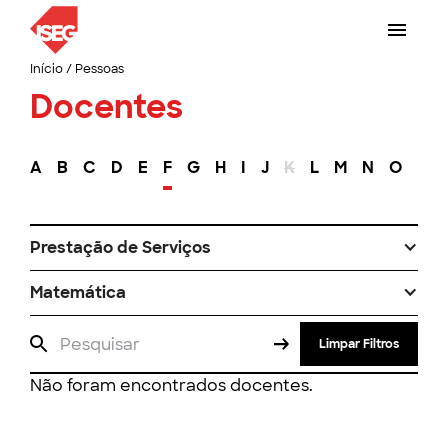
Início
/
Pessoas
Docentes
A
B
C
D
E
F
G
H
I
J
K
L
M
N
O
P
Prestação de Serviços
Matemática
Limpar Filtros
Não foram encontrados docentes.