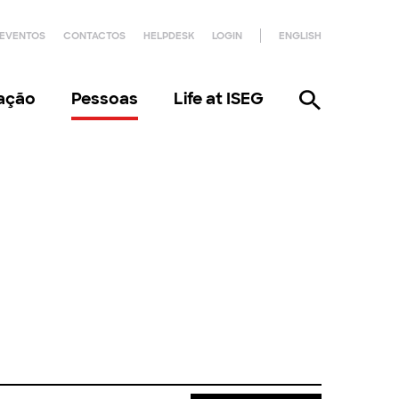
EVENTOS
CONTACTOS
HELPDESK
LOGIN
ENGLISH
gação
Pessoas
Life at ISEG