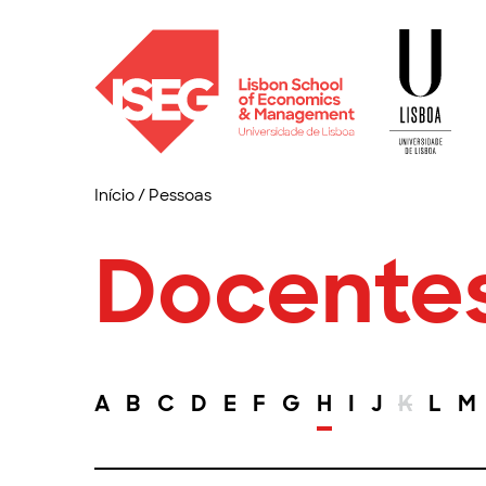
Início
/
Pessoas
Docente
A
B
C
D
E
F
G
H
I
J
K
L
M