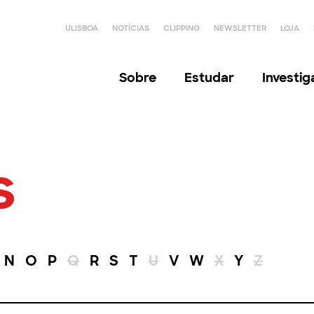
ULISBOA
NOTÍCIAS
CLIPPING
NEWSLETTER
LOJA
Sobre
Estudar
Investi
s
N
O
P
Q
R
S
T
U
V
W
X
Y
Z