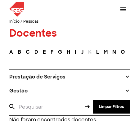
Início
/
Pessoas
Docentes
A
B
C
D
E
F
G
H
I
J
K
L
M
N
O
P
Prestação de Serviços
Gestão
Limpar Filtros
Não foram encontrados docentes.