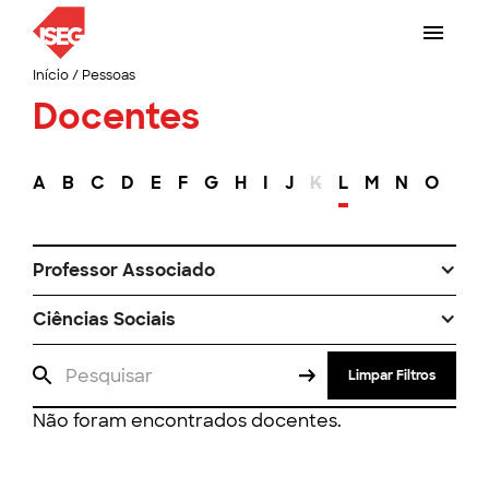
Início
/
Pessoas
Docentes
A
B
C
D
E
F
G
H
I
J
K
L
M
N
O
P
Professor Associado
Ciências Sociais
Limpar Filtros
Não foram encontrados docentes.