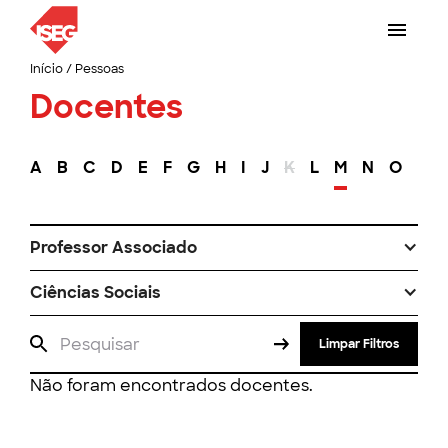
Início
/
Pessoas
Docentes
A
B
C
D
E
F
G
H
I
J
K
L
M
N
O
P
Professor Associado
Ciências Sociais
Limpar Filtros
Não foram encontrados docentes.