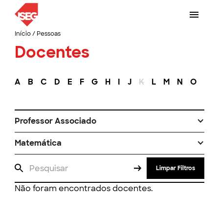
Início
/
Pessoas
Docentes
A
B
C
D
E
F
G
H
I
J
K
L
M
N
O
P
Professor Associado
Matemática
Limpar Filtros
Não foram encontrados docentes.