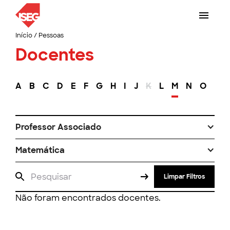
Início
/
Pessoas
Docentes
A
B
C
D
E
F
G
H
I
J
K
L
M
N
O
P
Professor Associado
Matemática
Limpar Filtros
Não foram encontrados docentes.