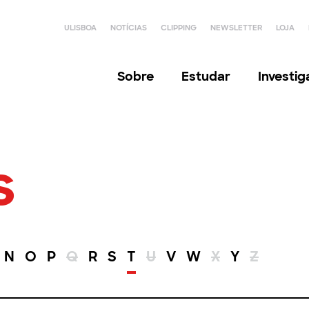
ULISBOA
NOTÍCIAS
CLIPPING
NEWSLETTER
LOJA
Sobre
Estudar
Investi
s
N
O
P
Q
R
S
T
U
V
W
X
Y
Z