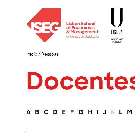
Início
/
Pessoas
Docente
A
B
C
D
E
F
G
H
I
J
K
L
M