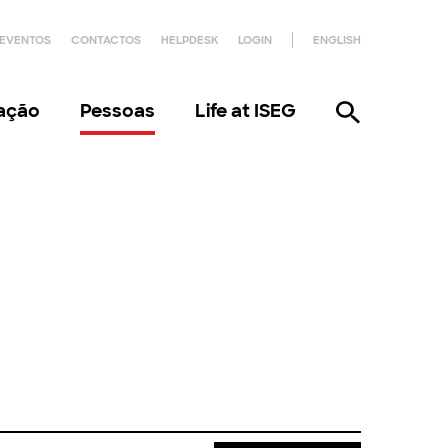
EVENTOS
CONTACTOS
HELPDESK
LOGIN
ENGLISH
gação
Pessoas
Life at ISEG