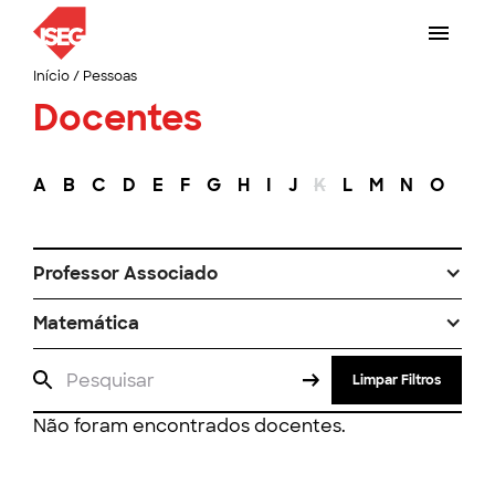
Início
/
Pessoas
Docentes
A
B
C
D
E
F
G
H
I
J
K
L
M
N
O
P
Professor Associado
Matemática
Limpar Filtros
Não foram encontrados docentes.