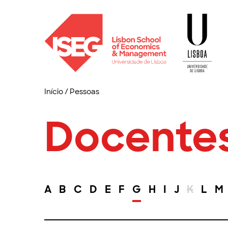
Início
/
Pessoas
Docente
A
B
C
D
E
F
G
H
I
J
K
L
M