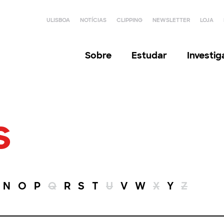
ULISBOA
NOTÍCIAS
CLIPPING
NEWSLETTER
LOJA
Sobre
Estudar
Investi
s
N
O
P
Q
R
S
T
U
V
W
X
Y
Z