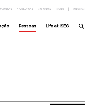
EVENTOS
CONTACTOS
HELPDESK
LOGIN
ENGLISH
gação
Pessoas
Life at ISEG