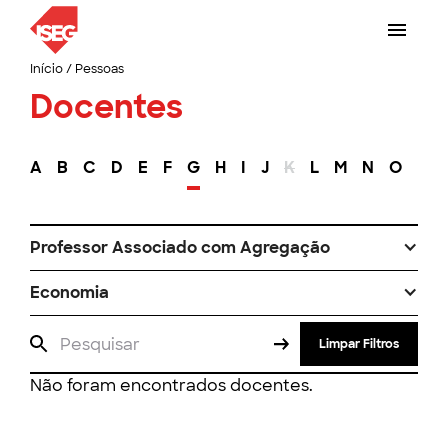
Início
/
Pessoas
Docentes
A
B
C
D
E
F
G
H
I
J
K
L
M
N
O
P
Professor Associado com Agregação
Economia
Limpar Filtros
Não foram encontrados docentes.