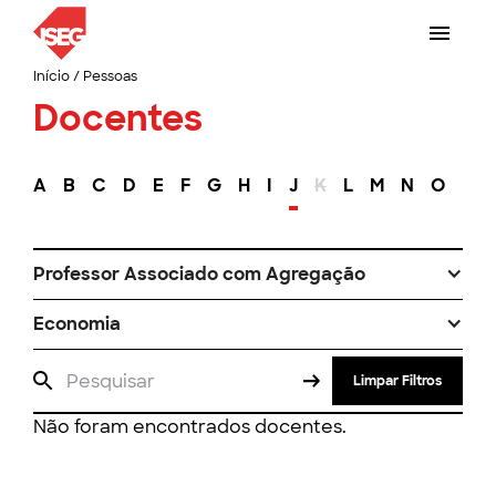
Início
/
Pessoas
Docentes
A
B
C
D
E
F
G
H
I
J
K
L
M
N
O
P
Professor Associado com Agregação
Economia
Limpar Filtros
Não foram encontrados docentes.