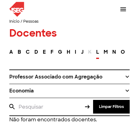
Início
/
Pessoas
Docentes
A
B
C
D
E
F
G
H
I
J
K
L
M
N
O
P
Professor Associado com Agregação
Economia
Limpar Filtros
Não foram encontrados docentes.