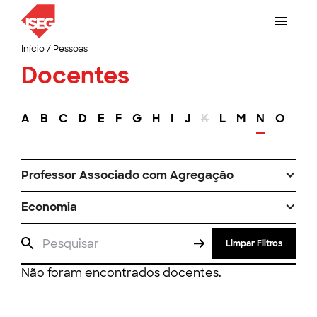
Início
/
Pessoas
Docentes
A
B
C
D
E
F
G
H
I
J
K
L
M
N
O
P
Professor Associado com Agregação
Economia
Limpar Filtros
Não foram encontrados docentes.