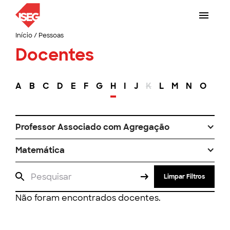
Início
/
Pessoas
Docentes
A
B
C
D
E
F
G
H
I
J
K
L
M
N
O
P
Professor Associado com Agregação
Matemática
Limpar Filtros
Não foram encontrados docentes.