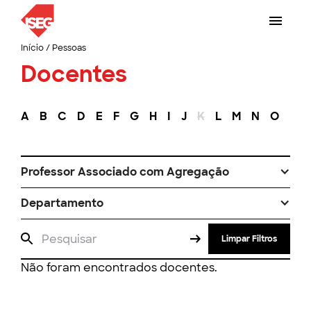
Início
/
Pessoas
Docentes
A
B
C
D
E
F
G
H
I
J
K
L
M
N
O
P
Professor Associado com Agregação
Departamento
Limpar Filtros
Não foram encontrados docentes.