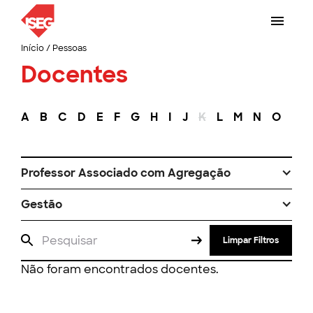
Início
/
Pessoas
Docentes
A
B
C
D
E
F
G
H
I
J
K
L
M
N
O
P
Professor Associado com Agregação
Gestão
Limpar Filtros
Não foram encontrados docentes.