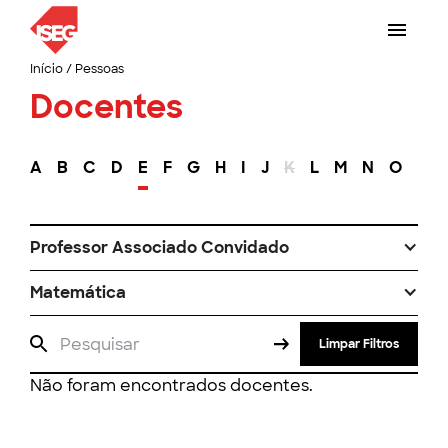
Início
/
Pessoas
Docentes
A
B
C
D
E
F
G
H
I
J
K
L
M
N
O
P
Professor Associado Convidado
Matemática
Limpar Filtros
Não foram encontrados docentes.