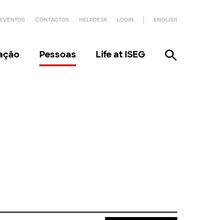
EVENTOS
CONTACTOS
HELPDESK
LOGIN
ENGLISH
gação
Pessoas
Life at ISEG