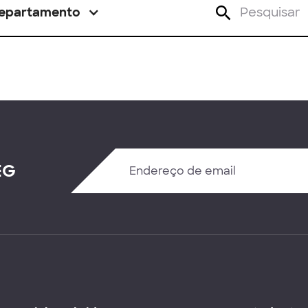
epartamento
EG