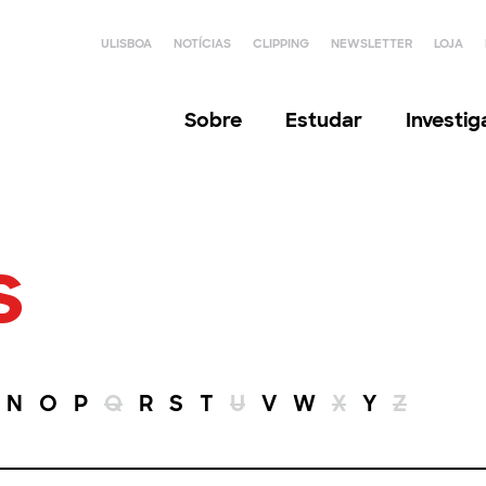
ULISBOA
NOTÍCIAS
CLIPPING
NEWSLETTER
LOJA
Sobre
Estudar
Investi
s
N
O
P
Q
R
S
T
U
V
W
X
Y
Z