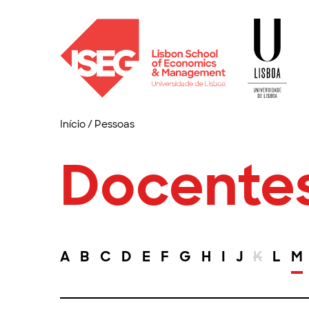
Início
/
Pessoas
Docente
A
B
C
D
E
F
G
H
I
J
K
L
M