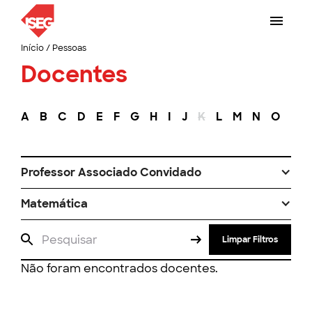
Início
/
Pessoas
Docentes
A
B
C
D
E
F
G
H
I
J
K
L
M
N
O
P
Professor Associado Convidado
Matemática
Limpar Filtros
Não foram encontrados docentes.