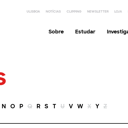
ULISBOA
NOTÍCIAS
CLIPPING
NEWSLETTER
LOJA
Sobre
Estudar
Investi
s
N
O
P
Q
R
S
T
U
V
W
X
Y
Z