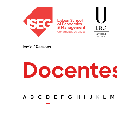
Início
/
Pessoas
Docente
A
B
C
D
E
F
G
H
I
J
K
L
M