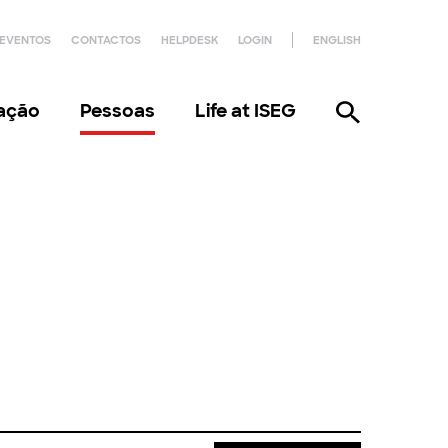
EVENTOS
CONTACTOS
HELPDESK
LOGIN
ENGLISH
gação
Pessoas
Life at ISEG