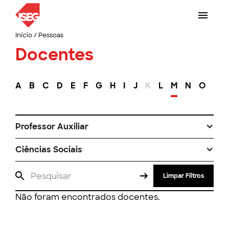
Início
/
Pessoas
Docentes
A
B
C
D
E
F
G
H
I
J
K
L
M
N
O
P
Professor Auxiliar
Ciências Sociais
Limpar Filtros
Não foram encontrados docentes.