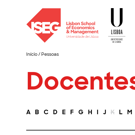
Início
/
Pessoas
Docente
A
B
C
D
E
F
G
H
I
J
K
L
M