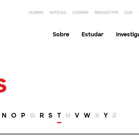
ULISBOA
NOTÍCIAS
CLIPPING
NEWSLETTER
LOJA
Sobre
Estudar
Investi
s
N
O
P
Q
R
S
T
U
V
W
X
Y
Z