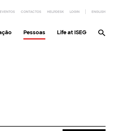
EVENTOS
CONTACTOS
HELPDESK
LOGIN
ENGLISH
gação
Pessoas
Life at ISEG