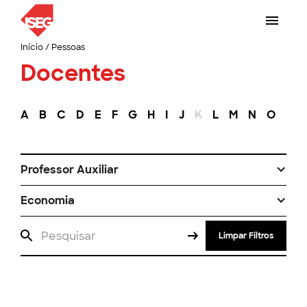
Início
/
Pessoas
Docentes
A
B
C
D
E
F
G
H
I
J
K
L
M
N
O
P
Professor Auxiliar
Economia
Limpar Filtros