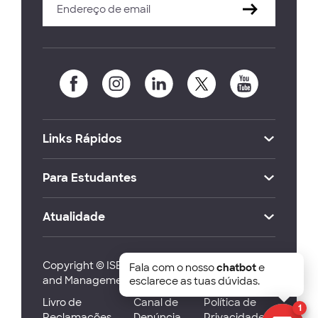
Links Rápidos
Para Estudantes
Atualidade
Copyright © ISEG Lisbon School of Economics
Fala com o nosso
chatbot
e
and Management 2026
esclarece as tuas dúvidas.
Livro de
Canal de
Política de
1
Reclamações
Denúncia
Privacidade