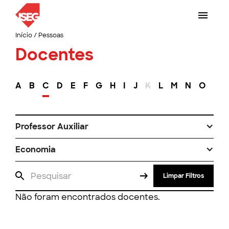
Início
/
Pessoas
Docentes
A
B
C
D
E
F
G
H
I
J
K
L
M
N
O
P
Professor Auxiliar
Economia
Limpar Filtros
Não foram encontrados docentes.