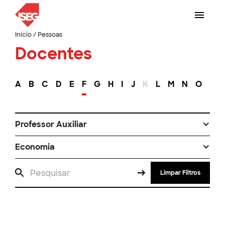
Início
/
Pessoas
Docentes
A
B
C
D
E
F
G
H
I
J
K
L
M
N
O
P
Professor Auxiliar
Economia
Limpar Filtros