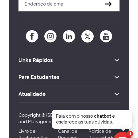
Links Rápidos
Para Estudantes
Atualidade
Copyright © ISEG Lisbon School of Economics
Fala com o nosso
chatbot
e
and Management 2026
esclarece as tuas dúvidas.
Livro de
Canal de
Política de
1
Reclamações
Denúncia
Privacidade