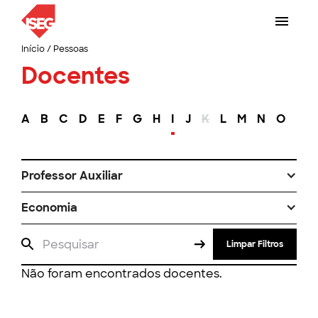
Início
/
Pessoas
Docentes
A
B
C
D
E
F
G
H
I
J
K
L
M
N
O
P
Professor Auxiliar
Economia
Limpar Filtros
Não foram encontrados docentes.