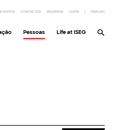
EVENTOS
CONTACTOS
HELPDESK
LOGIN
ENGLISH
gação
Pessoas
Life at ISEG