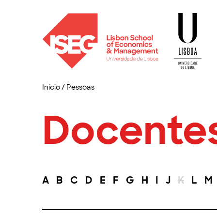
Início
/
Pessoas
Docente
A
B
C
D
E
F
G
H
I
J
K
L
M