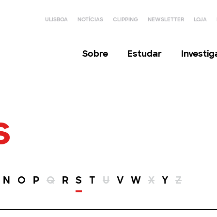
ULISBOA
NOTÍCIAS
CLIPPING
NEWSLETTER
LOJA
Sobre
Estudar
Investi
s
N
O
P
Q
R
S
T
U
V
W
X
Y
Z