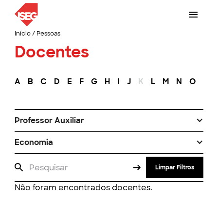
Início
/
Pessoas
Docentes
A
B
C
D
E
F
G
H
I
J
K
L
M
N
O
P
Professor Auxiliar
Economia
Limpar Filtros
Não foram encontrados docentes.