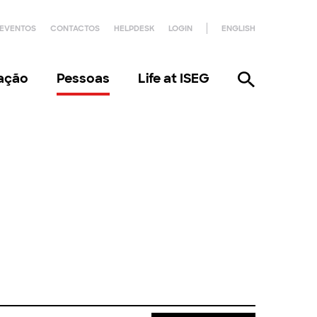
EVENTOS
CONTACTOS
HELPDESK
LOGIN
ENGLISH
gação
Pessoas
Life at ISEG