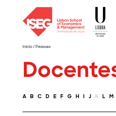
Início
/
Pessoas
Docente
A
B
C
D
E
F
G
H
I
J
K
L
M