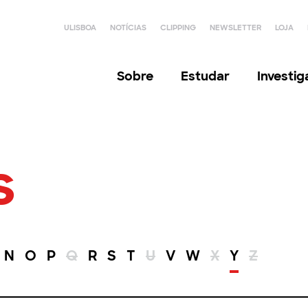
ULISBOA
NOTÍCIAS
CLIPPING
NEWSLETTER
LOJA
Sobre
Estudar
Investi
s
N
O
P
Q
R
S
T
U
V
W
X
Y
Z