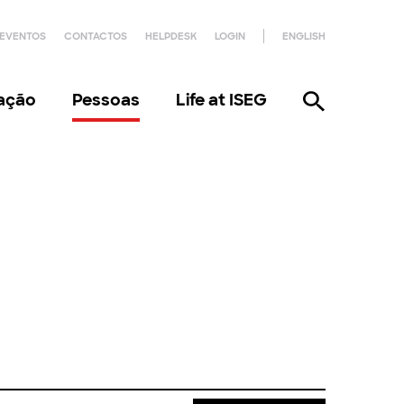
EVENTOS
CONTACTOS
HELPDESK
LOGIN
ENGLISH
gação
Pessoas
Life at ISEG