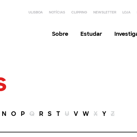
ULISBOA
NOTÍCIAS
CLIPPING
NEWSLETTER
LOJA
Sobre
Estudar
Investi
s
N
O
P
Q
R
S
T
U
V
W
X
Y
Z