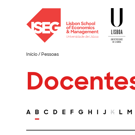
Início
/
Pessoas
Docente
A
B
C
D
E
F
G
H
I
J
K
L
M