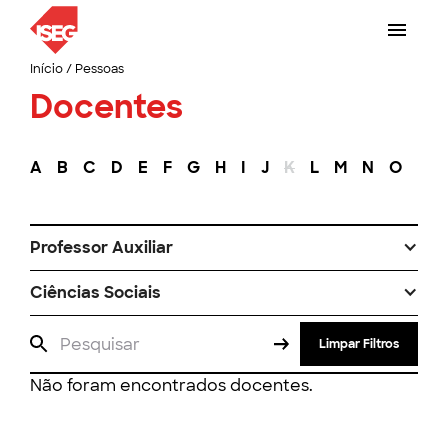
Início
/
Pessoas
Docentes
A
B
C
D
E
F
G
H
I
J
K
L
M
N
O
P
Professor Auxiliar
Ciências Sociais
Limpar Filtros
Não foram encontrados docentes.