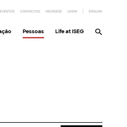
EVENTOS
CONTACTOS
HELPDESK
LOGIN
ENGLISH
gação
Pessoas
Life at ISEG