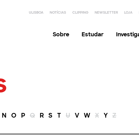
ULISBOA
NOTÍCIAS
CLIPPING
NEWSLETTER
LOJA
Sobre
Estudar
Investi
s
N
O
P
Q
R
S
T
U
V
W
X
Y
Z