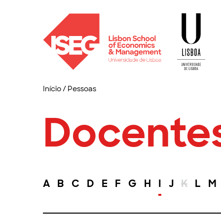
Início
/
Pessoas
Docente
A
B
C
D
E
F
G
H
I
J
K
L
M