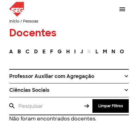
Início
/
Pessoas
Docentes
A
B
C
D
E
F
G
H
I
J
K
L
M
N
O
P
Professor Auxiliar com Agregação
Ciências Sociais
Limpar Filtros
Não foram encontrados docentes.