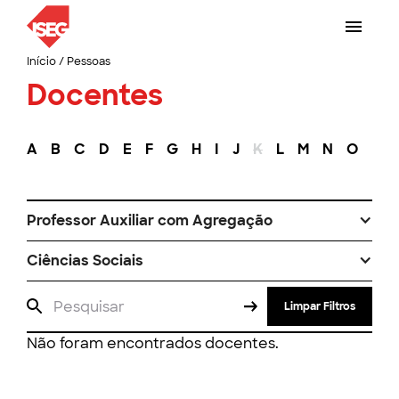
Início
/
Pessoas
Docentes
A
B
C
D
E
F
G
H
I
J
K
L
M
N
O
P
Professor Auxiliar com Agregação
Ciências Sociais
Limpar Filtros
Não foram encontrados docentes.