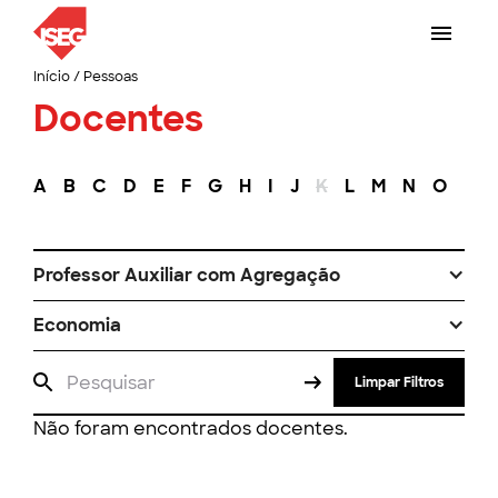
Início
/
Pessoas
Docentes
A
B
C
D
E
F
G
H
I
J
K
L
M
N
O
P
Professor Auxiliar com Agregação
Economia
Limpar Filtros
Não foram encontrados docentes.