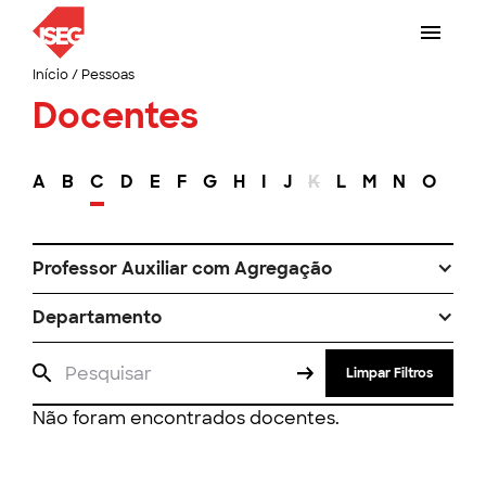
Início
/
Pessoas
Docentes
A
B
C
D
E
F
G
H
I
J
K
L
M
N
O
P
Professor Auxiliar com Agregação
Departamento
Limpar Filtros
Não foram encontrados docentes.