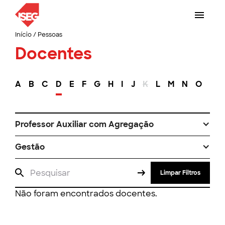
Início
/
Pessoas
Docentes
A
B
C
D
E
F
G
H
I
J
K
L
M
N
O
P
Professor Auxiliar com Agregação
Gestão
Limpar Filtros
Não foram encontrados docentes.