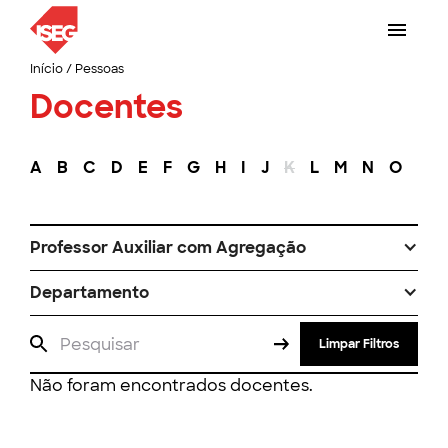
Início
/
Pessoas
Docentes
A
B
C
D
E
F
G
H
I
J
K
L
M
N
O
P
Professor Auxiliar com Agregação
Departamento
Limpar Filtros
Não foram encontrados docentes.