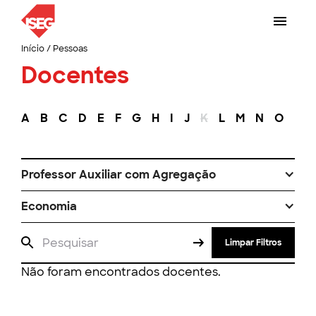
Início
/
Pessoas
Docentes
A
B
C
D
E
F
G
H
I
J
K
L
M
N
O
P
Professor Auxiliar com Agregação
Economia
Limpar Filtros
Não foram encontrados docentes.