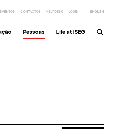
EVENTOS
CONTACTOS
HELPDESK
LOGIN
ENGLISH
gação
Pessoas
Life at ISEG