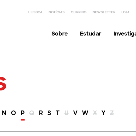
ULISBOA
NOTÍCIAS
CLIPPING
NEWSLETTER
LOJA
Sobre
Estudar
Investi
s
N
O
P
Q
R
S
T
U
V
W
X
Y
Z