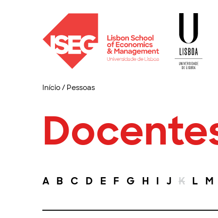
Início
/
Pessoas
Docente
A
B
C
D
E
F
G
H
I
J
K
L
M